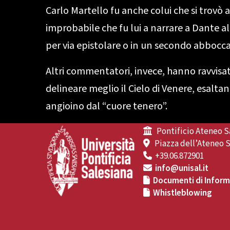
Carlo Martello fu anche colui che si trovò a
improbabile che fu lui a narrare a Dante alcu
per via epistolare o in un secondo abboc
Altri commentatori, invece, hanno ravvisa
delineare meglio il Cielo di Venere, esalta
angioino dal “cuore tenero”.
Pontificio Ateneo S
Piazza dell’Ateneo S
+39.06.872901
info@unisal.it
Documenti di Informa
Whistleblowing