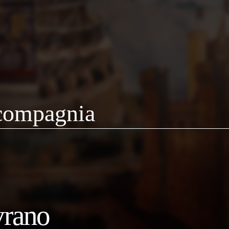
 compagnia
vrano