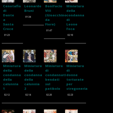
Cenotafio
Leonardo
Bonifacio
Miniatura
di
Bruni
VIII
della
Dante
(Gioacchino
condanna
01:34
a
da
di
Santa
Fiore)
Leone
Croce
Foca
01:47
01:23
02:10
Miniatura
Miniatura
Miniatura
Miniatura
della
della
di
di
condanna
condanna
condannati
donne
della
della
bendati
torturate
calunnia
calunnia
sul
per
1
2
patibolo
stregoneria
02:12
02:14
02:20
02:23