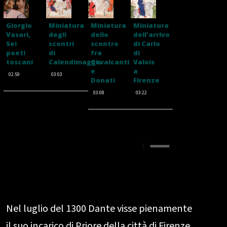
Giorgio
Miniatura
Miniatura
Miniatura
Vasari,
degli
dello
dell'arrivo
Sei
scontri
scontro
di Carlo
poeti
di
fra
di
toscani
Calendimaggio
Cavalcanti
Valois
e
a
02:59
03:03
Donati
Firenze
03:08
03:22
Nel luglio del 1300 Dante visse pienamente
il suo incarico di Priore della città di Firenze.