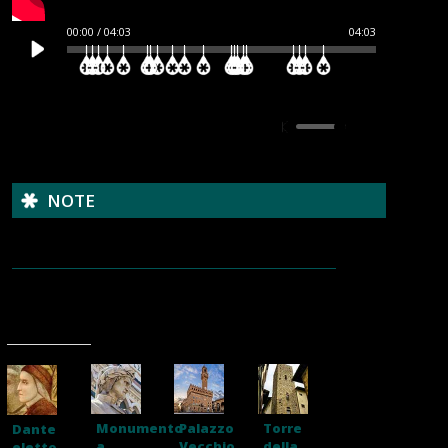
00:00
/
04:03
04:03
NOTE
Monumento
Palazzo
Torre
Dante
a
Vecchio
della
eletto