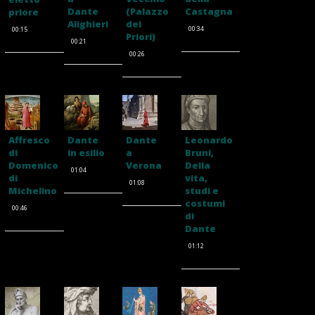
Dante
(Palazzo
Castagna
priore
Alighieri
dei
00:34
00:15
Priori)
00:21
00:26
Affresco
Dante
Dante
Leonardo
di
in esilio
a
Bruni,
Domenico
Verona
Della
01:04
di
vita,
01:08
Michelino
studi e
costumi
00:46
di
Dante
01:12