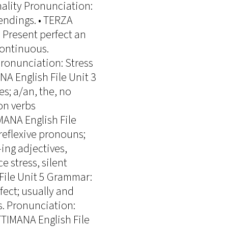
nality Pronunciation:
 endings. • TERZA
 Present perfect an
continuous.
Pronunciation: Stress
A English File Unit 3
; a/an, the, no
ion verbs
MANA English File
reflexive pronouns;
ing adjectives,
 stress, silent
File Unit 5 Grammar:
fect; usually and
s. Pronunciation:
ETTIMANA English File