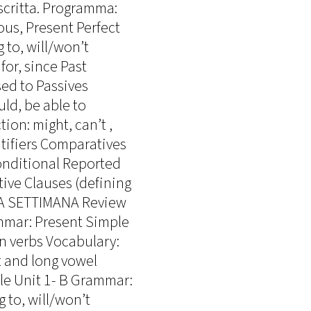
scritta. Programma:
us, Present Perfect
 to, will/won’t
for, since Past
ed to Passives
ld, be able to
ion: might, can’t ,
ntifiers Comparatives
Conditional Reported
ive Clauses (defining
MA SETTIMANA Review
ammar: Present Simple
n verbs Vocabulary:
 and long vowel
e Unit 1- B Grammar:
 to, will/won’t