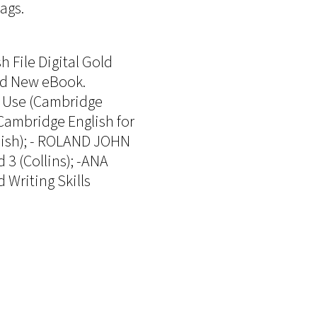
ags.
 File Digital Gold
nd New eBook.
n Use (Cambridge
 Cambridge English for
lish); - ROLAND JOHN
3 (Collins); -ANA
riting Skills