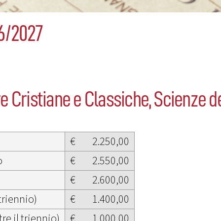
6/2027
re Cristiane e Classiche, Scienze 
€
2.250,00
o
€
2.550,00
€
2.600,00
triennio)
€
1.400,00
re il triennio)
€
1.000,00