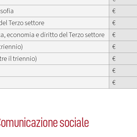
osofia
€
del Terzo settore
€
ca, economia e diritto del Terzo settore
€
triennio)
€
re il triennio)
€
€
€
 Comunicazione sociale