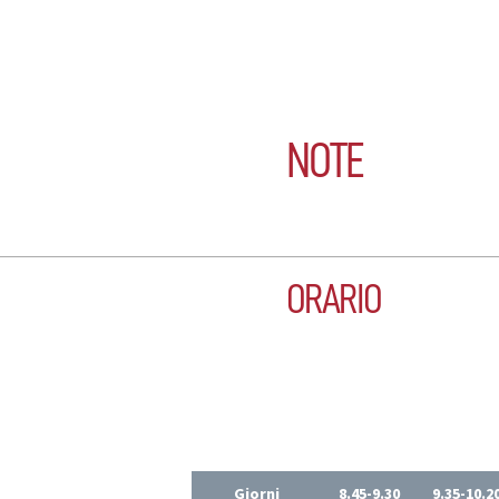
NOTE
ORARIO
Giorni
8.45-9.30
9.35-10.2