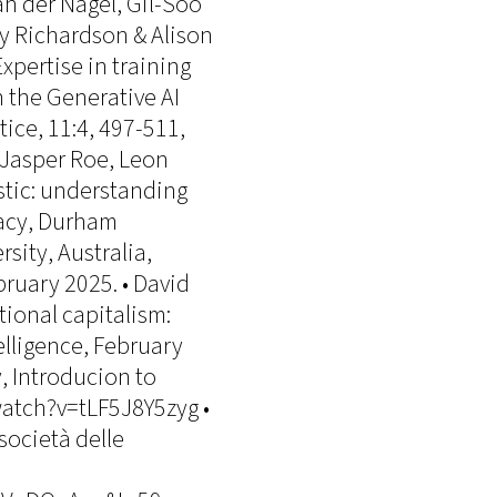
n der Nagel, Gil-Soo
 Richardson & Alison
xpertise in training
the Generative AI
ce, 11:4, 497-511,
 Jasper Roe, Leon
astic: understanding
racy, Durham
sity, Australia,
bruary 2025. • David
ional capitalism:
telligence, February
, Introducion to
atch?v=tLF5J8Y5zyg •
"società delle