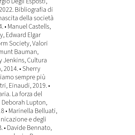
rgio Degli Esposti,
022. Bibliografia di
ascita della società
. • Manuel Castells,
y, Edward Elgar
orm Society, Valori
ygmunt Bauman,
y Jenkins, Cultura
 2014. • Sherry
ttiamo sempre più
ri, Einaudi, 2019. •
ia. La forza del
. • Deborah Lupton,
 • Marinella Belluati,
nicazione e degli
. • Davide Bennato,