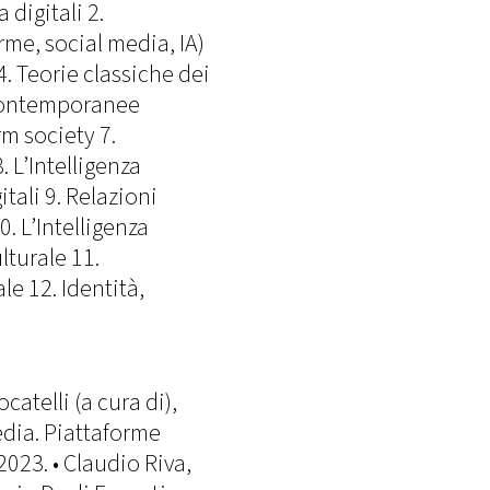
 digitali 2.
rme, social media, IA)
4. Teorie classiche dei
 contemporanee
rm society 7.
. L’Intelligenza
itali 9. Relazioni
0. L’Intelligenza
lturale 11.
e 12. Identità,
catelli (a cura di),
media. Piattaforme
2023. • Claudio Riva,