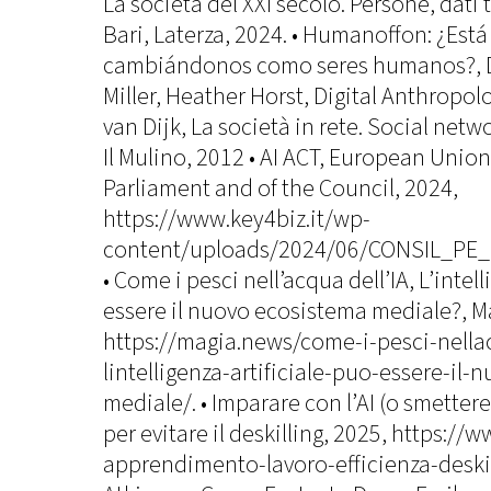
La società del XXI secolo. Persone, dati
Bari, Laterza, 2024. • Humanoffon: ¿Está
cambiándonos como seres humanos?, De
Miller, Heather Horst, Digital Anthropolo
van Dijk, La società in rete. Social netwo
Il Mulino, 2012 • AI ACT, European Unio
Parliament and of the Council, 2024,
https://www.key4biz.it/wp-
content/uploads/2024/06/CONSIL_PE_
• Come i pesci nell’acqua dell’IA, L’intel
essere il nuovo ecosistema mediale?, M
https://magia.news/come-i-pesci-nella
lintelligenza-artificiale-puo-essere-il
mediale/. • Imparare con l’AI (o smettere 
per evitare il deskilling, 2025, https://w
apprendimento-lavoro-efficienza-deskill