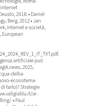
 tecnologie, Roma-
 internet
usto, 2018. • Daniel
gy, Berg, 2012 • Jan
rk, Internet e società,
n, European
24_2024_REV_1_IT_TXT.pdf.
ligenza artificiale può
agIA.news, 2025,
cqua-dellia-
-nuovo-ecosistema-
di farlo)? Strategie
ww.valigiablu.it/ai-
ing/. • Paul