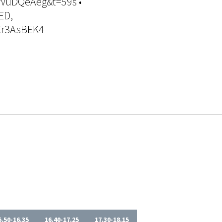
rVuDQeAeg&t=59s •
ED,
Xr3AsBEK4
5.50-16.35
16.40-17.25
17.30-18.15