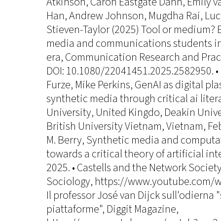
Atkinson, Caron Eastgate Dann, Emily va
Han, Andrew Johnson, Mugdha Rai, Lucy
Stieven-Taylor (2025) Tool or medium? E
media and communications students in 
era, Communication Research and Practi
DOI: 10.1080/22041451.2025.2582950. •
Furze, Mike Perkins, GenAI as digital pl
synthetic media through critical ai lite
University, United Kingdo, Deakin Univer
British University Vietnam, Vietnam, Fe
M. Berry, Synthetic media and computat
towards a critical theory of artificial in
2025. • Castells and the Network Society
Sociology, https://www.youtube.com/w
Il professor José van Dijck sull'odierna 
piattaforme", Diggit Magazine,