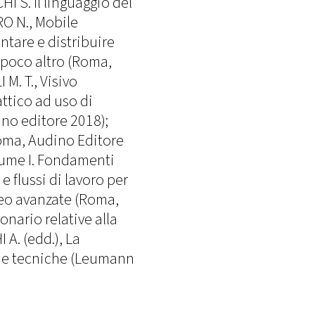
HI S. Il linguaggio del
RO N., Mobile
ntare e distribuire
. poco altro (Roma,
M. T., Visivo
ttico ad uso di
no editore 2018);
Roma, Audino Editore
lume I. Fondamenti
e flussi di lavoro per
ideo avanzate (Roma,
onario relative alla
A. (edd.), La
e e tecniche (Leumann