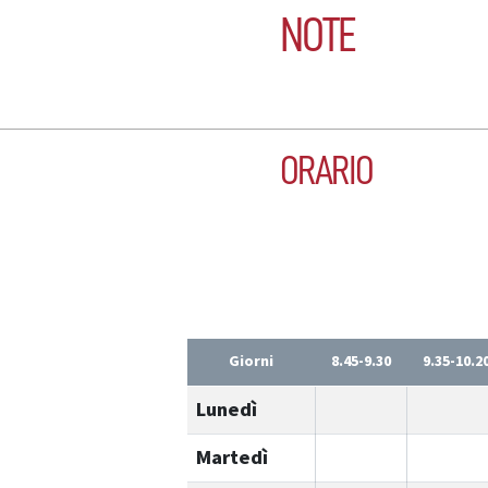
NOTE
ORARIO
Giorni
8.45-9.30
9.35-10.2
Lunedì
Martedì