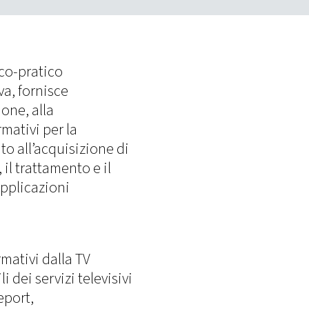
ico-pratico
va, fornisce
one, alla
rmativi per la
to all’acquisizione di
il trattamento e il
pplicazioni
rmativi dalla TV
i dei servizi televisivi
eport,