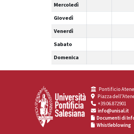
Mercoledì
Giovedì
Venerdì
Sabato
Domenica
Pontificio Atene
Piazza dell’Atene
+39.06.872901
info@unisal.it
Documenti di Inf
Whistleblowing