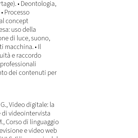
age). • Deontologia,
. • Processo
al concept
esa: uso della
ne di luce, suono,
 macchina. • Il
uità e raccordo
professionali
nto dei contenuti per
, Video digitale: la
 di videointervista
., Corso di linguaggio
levisione e video web