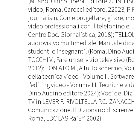
(Milano, Ulrico Hoepli Editore 2019; LISC
video, Roma, Carocci editore, 22023; PI
journalism. Come progettare, girare, mo
video professionali con il telefonino e..
Centro Doc. Giornalistica, 2018); TELLOLI 
audiovisivo multimediale. Manuale dida
studenti e insegnanti, (Roma, Dino Audi
TOCCHI V., Fare un servizio televisivo (
2012); TONIATO M., A tutto schermo, Vo
della tecnica video - Volume II. Software 
l’editing video - Volume III. Tecniche v
Dino Audino editore 2024); Voci del Dizi
TV in LEVER F.-RIVOLTELLA P.C.-ZANACCHI 
Comunicazione. Il Dizionario di scienz
Roma, LDC LAS RaiEri 2002).