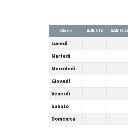
Giorni
8.45-9.30
9.35-10.2
Lunedì
Martedì
Mercoledì
Giovedì
Venerdì
Sabato
Domenica