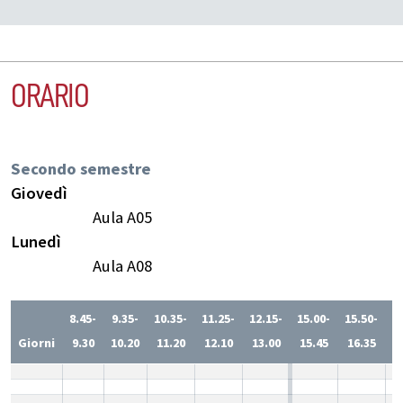
ORARIO
Secondo semestre
Giovedì
Aula A05
Lunedì
Aula A08
8.45-
9.35-
10.35-
11.25-
12.15-
15.00-
15.50-
1
Giorni
9.30
10.20
11.20
12.10
13.00
15.45
16.35
1