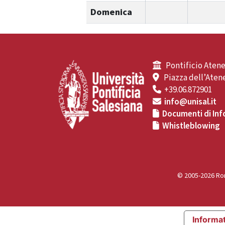
Domenica
Pontificio Atene
Piazza dell’Atene
+39.06.872901
info@unisal.it
Documenti di Inf
Whistleblowing
© 2005-2026 Rom
Informat