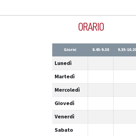
ORARIO
Giorni
8.45-9.30
9.35-10.2
Lunedì
Martedì
Mercoledì
Giovedì
Venerdì
Sabato