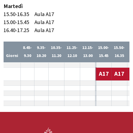
Martedì
15.50-16.35
Aula A17
15.00-15.45
Aula A17
16.40-17.25
Aula A17
8.45-
9.35-
10.35-
11.25-
12.15-
15.00-
15.50-
1
Giorni
9.30
10.20
11.20
12.10
13.00
15.45
16.35
1
A17
A17