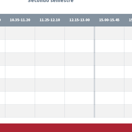
Secondo semestre
0
10.35-11.20
11.25-12.10
12.15-13.00
15.00-15.45
1