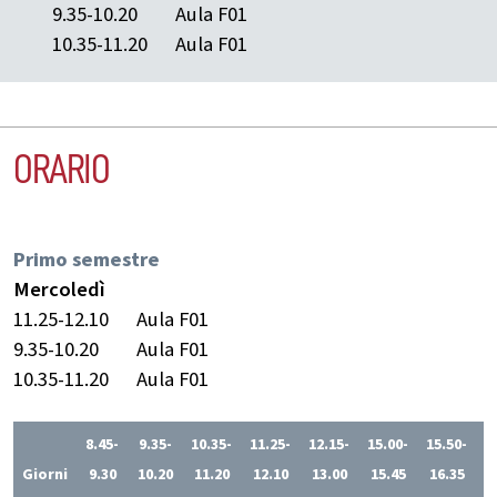
9.35-10.20
Aula F01
10.35-11.20
Aula F01
ORARIO
Primo semestre
Mercoledì
11.25-12.10
Aula F01
9.35-10.20
Aula F01
10.35-11.20
Aula F01
8.45-
9.35-
10.35-
11.25-
12.15-
15.00-
15.50-
1
Giorni
9.30
10.20
11.20
12.10
13.00
15.45
16.35
1