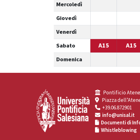
Mercoledì
Giovedì
Venerdì
A15
A15
Sabato
Domenica
Pontificio Atene
Piazza dell’Atene
+39.06.872901
info@unisal.it
Documenti di Inf
Whistleblowing