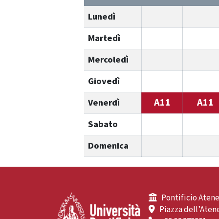
Lunedì
Martedì
Mercoledì
Giovedì
A11
A11
Venerdì
Sabato
Domenica
Pontificio Atene
Piazza dell’Atene