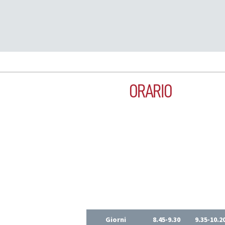
ORARIO
Giorni
8.45-9.30
9.35-10.2