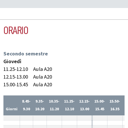
ORARIO
Secondo semestre
Giovedì
11.25-12.10
Aula A20
12.15-13.00
Aula A20
15.00-15.45
Aula A20
8.45-
9.35-
10.35-
11.25-
12.15-
15.00-
15.50-
1
Giorni
9.30
10.20
11.20
12.10
13.00
15.45
16.35
1