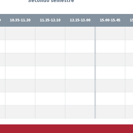
Secondo semestre
0
10.35-11.20
11.25-12.10
12.15-13.00
15.00-15.45
1