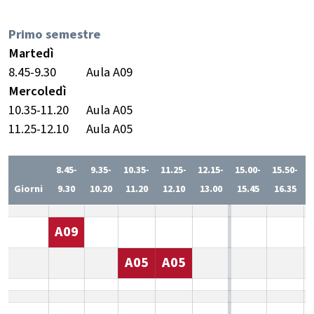
Primo semestre
Martedì
8.45-9.30
Aula A09
Mercoledì
10.35-11.20
Aula A05
11.25-12.10
Aula A05
8.45-
9.35-
10.35-
11.25-
12.15-
15.00-
15.50-
1
Giorni
9.30
10.20
11.20
12.10
13.00
15.45
16.35
A09
A05
A05