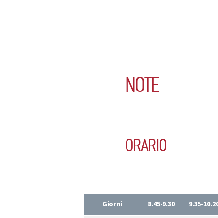
NOTE
ORARIO
Giorni
8.45-9.30
9.35-10.2