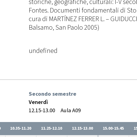
storiche, geografiche, culturali: I-V sec
Fontes. Documenti fondamentali di Stori
cura di MARTÍNEZ FERRER L. – GUIDUCCI P
Balsamo, San Paolo 2005)
undefined
Secondo semestre
Venerdì
12.15-13.00
Aula A09
0
10.35-11.20
11.25-12.10
12.15-13.00
15.00-15.45
1