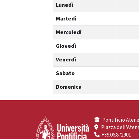
Lunedì
Martedì
Mercoledì
Giovedì
Venerdì
Sabato
Domenica
Pontificio Atene
Piazza dell’Atene
+39.06.872901