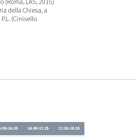
olo (Roma, LAS, 2015)
a della Chiesa, a
.L. (Cinisello
5.50-16.35
16.40-17.25
17.30-18.15