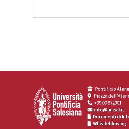
Pontificio Atene
Piazza dell’Atene
+39.06.872901
info@unisal.it
Documenti di Inf
Whistleblowing