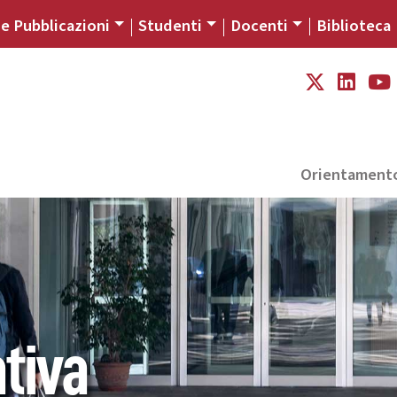
 e Pubblicazioni
Studenti
Docenti
Biblioteca
Orientament
tiva