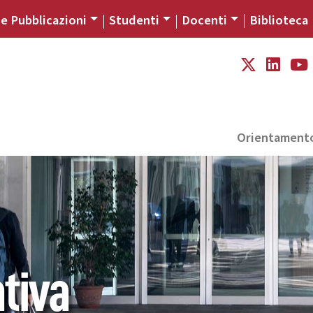
 e Pubblicazioni
Studenti
Docenti
Biblioteca
Orientament
tiva