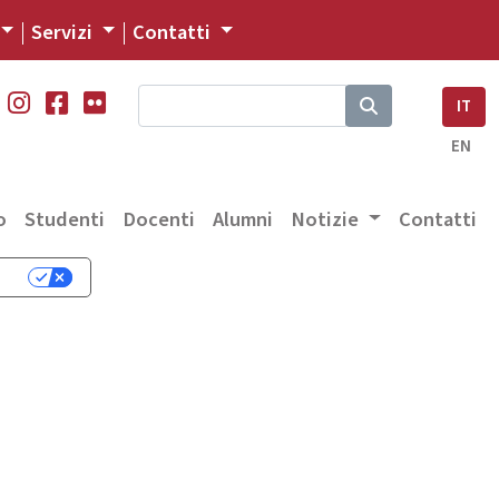
Servizi
Contatti
IT
EN
o
Studenti
Docenti
Alumni
Notizie
Contatti
cy