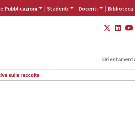
 e Pubblicazioni
Studenti
Docenti
Biblioteca
Orientament
iva sulla raccolta
Le tue preferenze relative alla priva