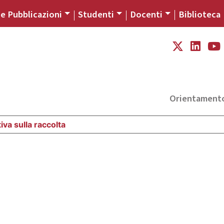
 e Pubblicazioni
Studenti
Docenti
Biblioteca
Orientament
iva sulla raccolta
Le tue preferenze relative alla priva