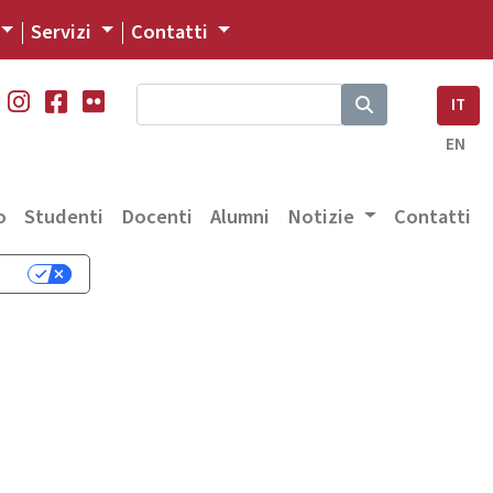
Servizi
Contatti
IT
EN
o
Studenti
Docenti
Alumni
Notizie
Contatti
cy