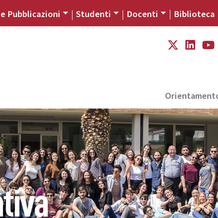
 e Pubblicazioni
Studenti
Docenti
Biblioteca
Orientament
tiva