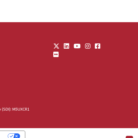
o (SDI): M5UXCR1
cy