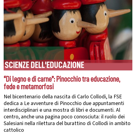
SCIENZE DELL'EDUCAZIONE
“Di legno e di carne”: Pinocchio tra educazione,
fede e metamorfosi
Nel bicentenario della nascita di Carlo Collodi, la FSE
dedica a Le avventure di Pinocchio due appuntamenti
interdisciplinari e una mostra di libri e documenti. Al
centro, anche una pagina poco conosciuta: il ruolo dei
Salesiani nella rilettura del burattino di Collodi in ambito
cattolico