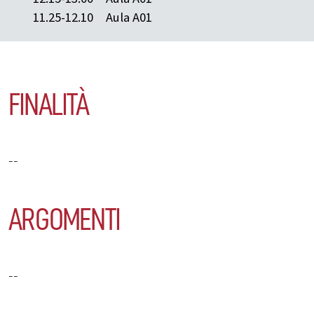
11.25-12.10
Aula A01
FINALITÀ
--
ARGOMENTI
--