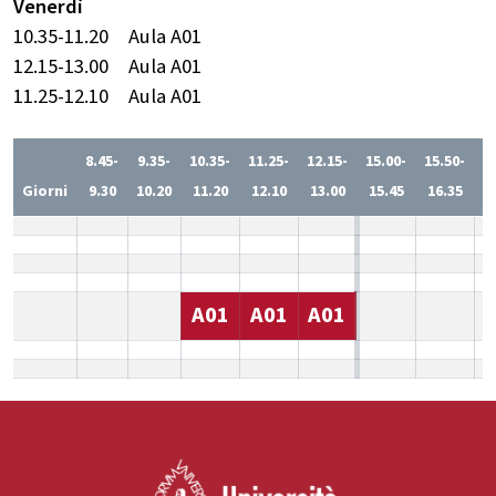
Venerdì
10.35-11.20
Aula A01
12.15-13.00
Aula A01
11.25-12.10
Aula A01
8.45-
9.35-
10.35-
11.25-
12.15-
15.00-
15.50-
1
Giorni
9.30
10.20
11.20
12.10
13.00
15.45
16.35
1
A01
A01
A01