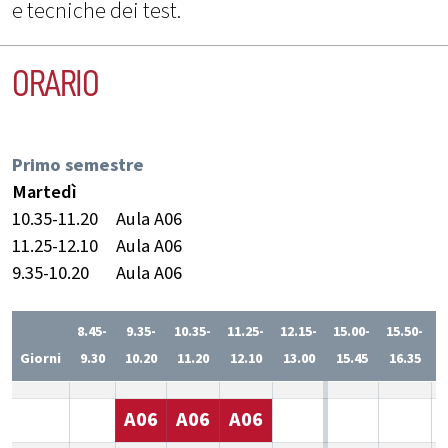
e tecniche dei test.
ORARIO
Primo semestre
Martedì
10.35-11.20
Aula A06
11.25-12.10
Aula A06
9.35-10.20
Aula A06
8.45-
9.35-
10.35-
11.25-
12.15-
15.00-
15.50-
1
Giorni
9.30
10.20
11.20
12.10
13.00
15.45
16.35
1
A06
A06
A06