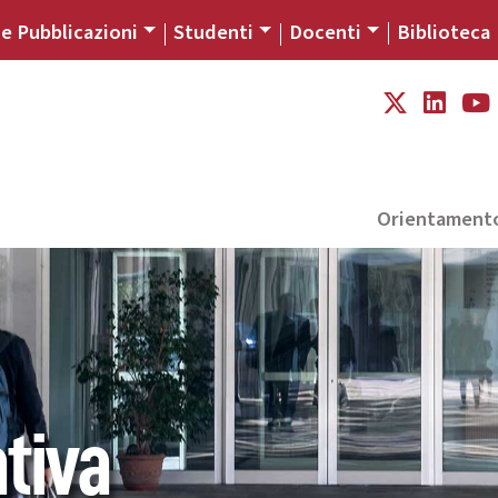
 e Pubblicazioni
Studenti
Docenti
Biblioteca
Orientament
tiva