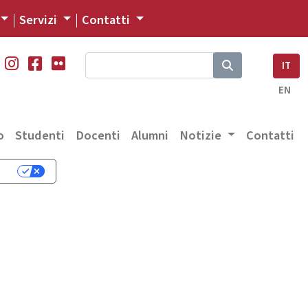
Servizi
Contatti
IT
EN
o
Studenti
Docenti
Alumni
Notizie
Contatti
cy