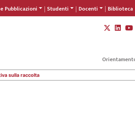
 e Pubblicazioni
Studenti
Docenti
Biblioteca
Orientament
iva sulla raccolta
Le tue preferenze relative alla priva