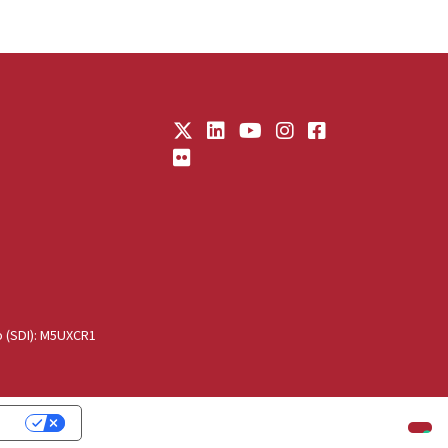
o (SDI): M5UXCR1
cy