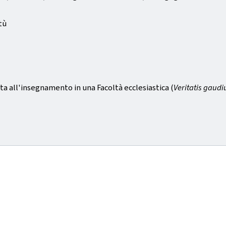
ntù
ita all'insegnamento in una Facoltà ecclesiastica (
Veritatis gaudiu