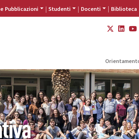
 e Pubblicazioni
Studenti
Docenti
Biblioteca
Orientament
tiva