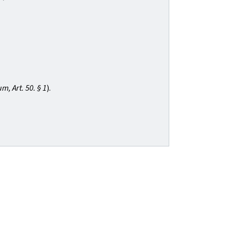
m, Art. 50. § 1
).