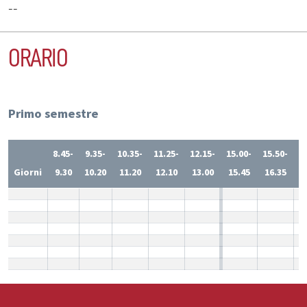
--
ORARIO
Primo semestre
8.45-
9.35-
10.35-
11.25-
12.15-
15.00-
15.50-
1
Giorni
9.30
10.20
11.20
12.10
13.00
15.45
16.35
1