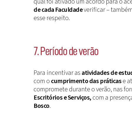
qual foi ativado um acordo para o ac
de cada Faculdade
verificar – també
esse respeito.
7. Período de verão
Para incentivar as
atividades de estu
com o
cumprimento das práticas
e a
compromete durante o verão, nas for
Escritórios e Serviços,
com a presença
Bosco
.