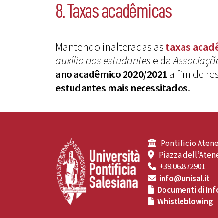
8. Taxas acadêmicas
Mantendo inalteradas as
taxas acad
auxílio aos estudantes
e da
Associaçã
ano acadêmico 2020/2021
a fim de re
estudantes mais necessitados.
Pontificio Atene
Piazza dell’Atene
+39.06.872901
info@unisal.it
Documenti di Inf
Whistleblowing